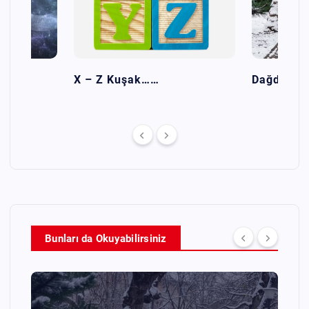
ı
X – Z Kuşak……
Dağdan Ta
Bunları da Okuyabilirsiniz