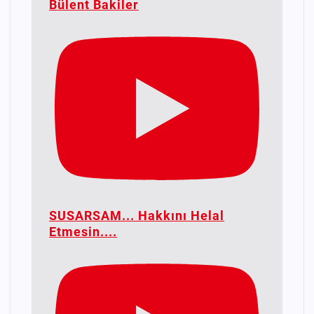
Bülent Bakiler
SUSARSAM... Hakkını Helal
Etmesin....