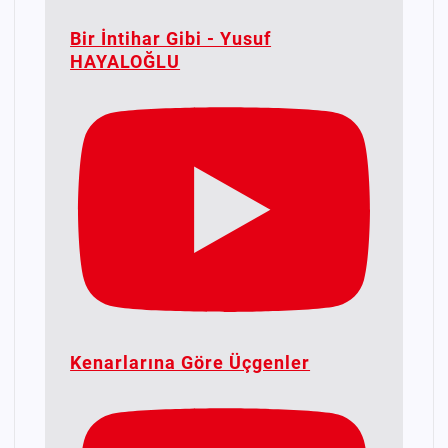
Bir İntihar Gibi - Yusuf
HAYALOĞLU
Kenarlarına Göre Üçgenler