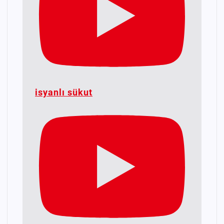
isyanlı sükut