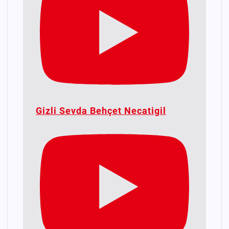
Gizli Sevda Behçet Necatigil