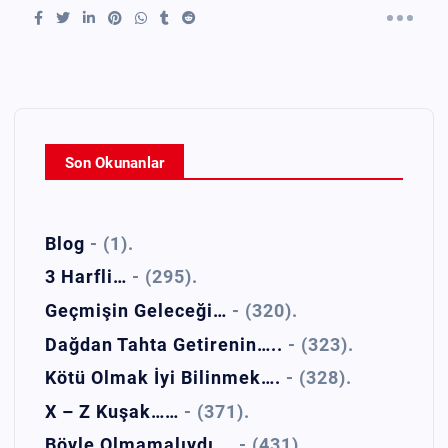
Son Okunanlar
Blog
- (1).
3 Harfli…
- (295).
Geçmişin Geleceği…
- (320).
Dağdan Tahta Getirenin…..
- (323).
Kötü Olmak İyi Bilinmek….
- (328).
X – Z Kuşak……
- (371).
Böyle Olmamalıydı….
- (431).