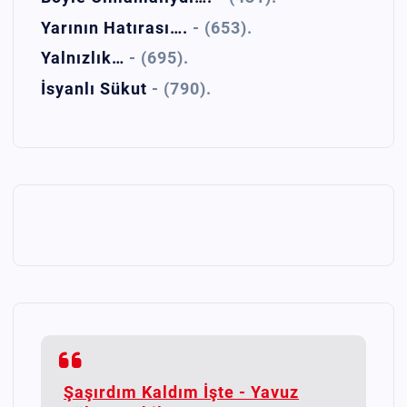
Yarının Hatırası….
- (653).
Yalnızlık…
- (695).
İsyanlı Sükut
- (790).
Şaşırdım Kaldım İşte - Yavuz