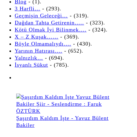
Blog
- (1).
3 Harfli…
- (293).
Geçmişin Geleceği…
- (319).
Dağdan Tahta Getirenin…..
- (323).
Kötü Olmak İyi Bilinmek….
- (324).
X – Z Kuşak……
- (369).
Böyle Olmamalıydı….
- (430).
Yarının Hatırası….
- (652).
Yalnızlık…
- (694).
İsyanlı Sükut
- (785).
Şaşırdım Kaldım İşte - Yavuz Bülent
Bakiler