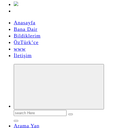
Anasayfa
Bana Dair
Bildiklerim
ÖzTürk’ce
www
İletişim
Search
for:
Arama Yap