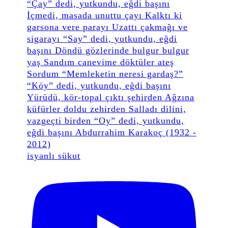
isyanlı sükut