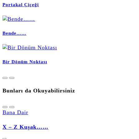
Portakal Çiçeği
Bende……
Bir Dönüm Noktası
Bunları da Okuyabilirsiniz
Bana Dair
X – Z Kuşak……