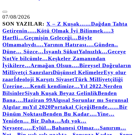
07/08/2026
SON YAZILAR:
X – Z Kuşak……
Dağdan Tahta
Getirenin…..
Kötü Olmak İyi Bilinmek….
3
Harfli…
Geçmişin Geleceği…
Böyle
Olmamalıydı….
Yarının Hatırası….
Günden..
Düne… Sözce…
İsyanlı Sükut
Yalnızlık…
Geceye
Not
Ve bilcümle…
Keşkeler Zamanından
İyikilere…
Armağan Olsun….
Bireysel Doğruların
Milliyetçi Sanrıları
Düşünsel Kelimeler
Eyy olur
zaar
İdeoloji Karşıtı Siyaset
Türk Milliyetçiliği
Üzerine….
Kendi kendimize…
Yıl 2022.
Nerden
Bilsinler
Siyah Kuşak Beyaz Gelinlik
Benden
Bana….
Haziran 99
Algısal Sorunlar mı Sorunsal
Algılar mı
Yıl 2020
Portakal Çiçeği
Bende……
Bir
Dönüm Noktası
Benden Bu Kadar….
Yine…
Yeniden… Bir Daha…
Adı yok…
Neyseee…..
Eylül…
Bahanesi Olmaz…
Sanırım…
Net…
Bin ışık yılı uzakta…
Sonsuza Kadar… Sonu