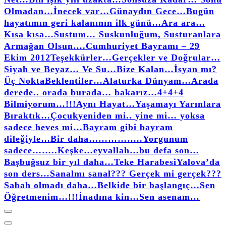
Olmadan…
İnecek var…
Günaydın Gece…
Bugün
hayatımın geri kalanının ilk günü…
Ara ara…
Kısa kısa…
Sustum… Suskunluğum, Susturanlara
Armağan Olsun….
Cumhuriyet Bayramı – 29
Ekim 2012
Teşekkürler…
Gerçekler ve Doğrular…
Siyah ve Beyaz… Ve Su…
Bize Kalan…
İsyan mı?
Üç Nokta
Beklentiler…
Alaturka Dünyam…
Arada
derede.. orada burada… bakarız…
4+4+4
Bilmiyorum…!!!
Aynı Hayat…
Yaşamayı Yarınlara
Bıraktık…
Çocuk
yeniden mi.. yine mi… yoksa
sadece heves mi…
Bayram gibi bayram
dileğiyle…
Bir daha……………..
Yorgunum
sadece……..
Keşke…
eyvallah…
bu defa son…
Başbuğsuz bir yıl daha…
Teke Harabesi
Yalova’da
son ders…
Sanalmı sanal??? Gerçek mi gerçek???
Sabah olmadı daha…
Belkide bir başlangıç…
Sen
Öğretmenim…!!!
İnadına kin…
Sen asenam…