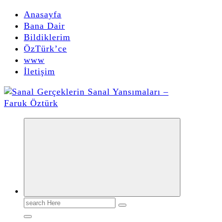
Anasayfa
Bana Dair
Bildiklerim
ÖzTürk’ce
www
İletişim
faruk öztürk yazıları, yorumları, bildikleri, buldukları, duydukları, deneme ve makalelerinin olduğu kişisel sitesidir.
Search
for: