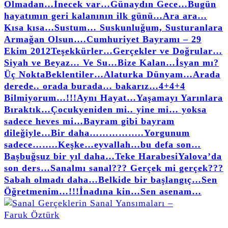
Olmadan…
İnecek var…
Günaydın Gece…
Bugün
hayatımın geri kalanının ilk günü…
Ara ara…
Kısa kısa…
Sustum… Suskunluğum, Susturanlara
Armağan Olsun….
Cumhuriyet Bayramı – 29
Ekim 2012
Teşekkürler…
Gerçekler ve Doğrular…
Siyah ve Beyaz… Ve Su…
Bize Kalan…
İsyan mı?
Üç Nokta
Beklentiler…
Alaturka Dünyam…
Arada
derede.. orada burada… bakarız…
4+4+4
Bilmiyorum…!!!
Aynı Hayat…
Yaşamayı Yarınlara
Bıraktık…
Çocuk
yeniden mi.. yine mi… yoksa
sadece heves mi…
Bayram gibi bayram
dileğiyle…
Bir daha……………..
Yorgunum
sadece……..
Keşke…
eyvallah…
bu defa son…
Başbuğsuz bir yıl daha…
Teke Harabesi
Yalova’da
son ders…
Sanalmı sanal??? Gerçek mi gerçek???
Sabah olmadı daha…
Belkide bir başlangıç…
Sen
Öğretmenim…!!!
İnadına kin…
Sen asenam…
faruk öztürk yazıları, yorumları, bildikleri, buldukları, duydukları, deneme ve makalelerinin olduğu kişisel sitesidir.