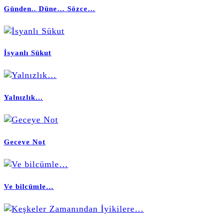
Günden.. Düne… Sözce…
İsyanlı Sükut
Yalnızlık…
Geceye Not
Ve bilcümle…