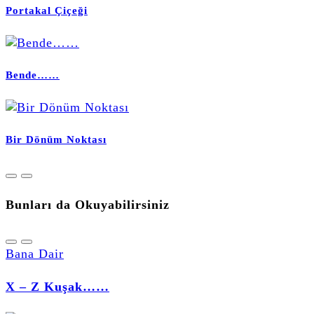
Portakal Çiçeği
Bende……
Bir Dönüm Noktası
Bunları da Okuyabilirsiniz
Bana Dair
X – Z Kuşak……