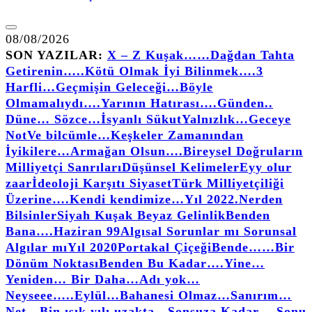
08/08/2026
SON YAZILAR:
X – Z Kuşak……
Dağdan Tahta
Getirenin…..
Kötü Olmak İyi Bilinmek….
3
Harfli…
Geçmişin Geleceği…
Böyle
Olmamalıydı….
Yarının Hatırası….
Günden..
Düne… Sözce…
İsyanlı Sükut
Yalnızlık…
Geceye
Not
Ve bilcümle…
Keşkeler Zamanından
İyikilere…
Armağan Olsun….
Bireysel Doğruların
Milliyetçi Sanrıları
Düşünsel Kelimeler
Eyy olur
zaar
İdeoloji Karşıtı Siyaset
Türk Milliyetçiliği
Üzerine….
Kendi kendimize…
Yıl 2022.
Nerden
Bilsinler
Siyah Kuşak Beyaz Gelinlik
Benden
Bana….
Haziran 99
Algısal Sorunlar mı Sorunsal
Algılar mı
Yıl 2020
Portakal Çiçeği
Bende……
Bir
Dönüm Noktası
Benden Bu Kadar….
Yine…
Yeniden… Bir Daha…
Adı yok…
Neyseee…..
Eylül…
Bahanesi Olmaz…
Sanırım…
Net…
Bin ışık yılı uzakta…
Sonsuza Kadar… Sonu