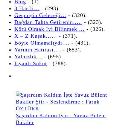
Blog
- (1).
3 Harfli…
- (293).
Geçmişin Geleceği…
- (320).
Dağdan Tahta Getirenin…..
- (323).
Kötü Olmak İyi Bilinmek….
- (326).
X – Z Kuşak……
- (371).
Böyle Olmamalıydı….
- (431).
Yarının Hatırası….
- (653).
Yalnızlık…
- (695).
İsyanlı Sükut
- (788).
Şaşırdım Kaldım İşte - Yavuz Bülent
Bakiler