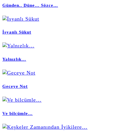
Günden.. Düne… Sözce…
İsyanlı Sükut
Yalnızlık…
Geceye Not
Ve bilcümle…