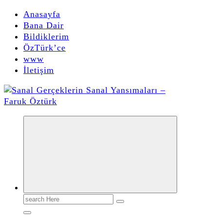
Anasayfa
Bana Dair
Bildiklerim
ÖzTürk’ce
www
İletişim
faruk öztürk yazıları, yorumları, bildikleri, buldukları, duydukları, deneme ve makalelerinin olduğu kişisel sitesidir.
Search
for: