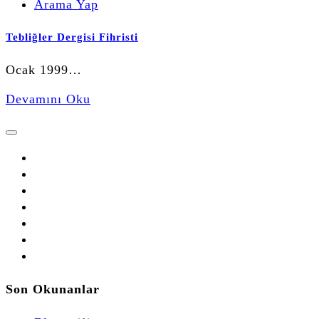
Arama Yap
Tebliğler Dergisi Fihristi
Ocak 1999…
Devamını Oku
Son Okunanlar