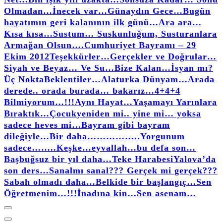
Olmadan…
İnecek var…
Günaydın Gece…
Bugün
hayatımın geri kalanının ilk günü…
Ara ara…
Kısa kısa…
Sustum… Suskunluğum, Susturanlara
Armağan Olsun….
Cumhuriyet Bayramı – 29
Ekim 2012
Teşekkürler…
Gerçekler ve Doğrular…
Siyah ve Beyaz… Ve Su…
Bize Kalan…
İsyan mı?
Üç Nokta
Beklentiler…
Alaturka Dünyam…
Arada
derede.. orada burada… bakarız…
4+4+4
Bilmiyorum…!!!
Aynı Hayat…
Yaşamayı Yarınlara
Bıraktık…
Çocuk
yeniden mi.. yine mi… yoksa
sadece heves mi…
Bayram gibi bayram
dileğiyle…
Bir daha……………..
Yorgunum
sadece……..
Keşke…
eyvallah…
bu defa son…
Başbuğsuz bir yıl daha…
Teke Harabesi
Yalova’da
son ders…
Sanalmı sanal??? Gerçek mi gerçek???
Sabah olmadı daha…
Belkide bir başlangıç…
Sen
Öğretmenim…!!!
İnadına kin…
Sen asenam…