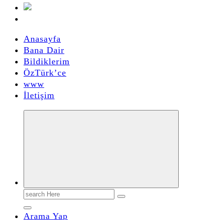
Anasayfa
Bana Dair
Bildiklerim
ÖzTürk’ce
www
İletişim
Search
for:
Arama Yap