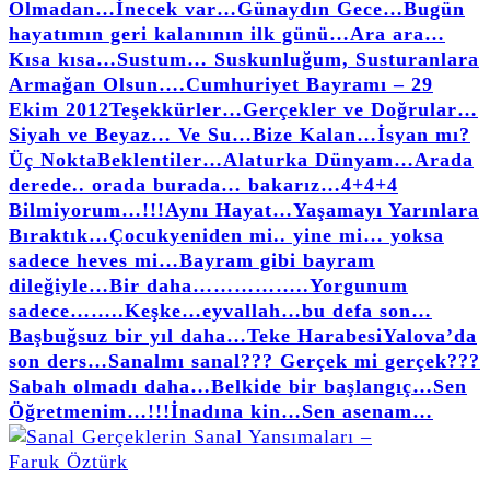
Olmadan…
İnecek var…
Günaydın Gece…
Bugün
hayatımın geri kalanının ilk günü…
Ara ara…
Kısa kısa…
Sustum… Suskunluğum, Susturanlara
Armağan Olsun….
Cumhuriyet Bayramı – 29
Ekim 2012
Teşekkürler…
Gerçekler ve Doğrular…
Siyah ve Beyaz… Ve Su…
Bize Kalan…
İsyan mı?
Üç Nokta
Beklentiler…
Alaturka Dünyam…
Arada
derede.. orada burada… bakarız…
4+4+4
Bilmiyorum…!!!
Aynı Hayat…
Yaşamayı Yarınlara
Bıraktık…
Çocuk
yeniden mi.. yine mi… yoksa
sadece heves mi…
Bayram gibi bayram
dileğiyle…
Bir daha……………..
Yorgunum
sadece……..
Keşke…
eyvallah…
bu defa son…
Başbuğsuz bir yıl daha…
Teke Harabesi
Yalova’da
son ders…
Sanalmı sanal??? Gerçek mi gerçek???
Sabah olmadı daha…
Belkide bir başlangıç…
Sen
Öğretmenim…!!!
İnadına kin…
Sen asenam…
faruk öztürk yazıları, yorumları, bildikleri, buldukları, duydukları, deneme ve makalelerinin olduğu kişisel sitesidir.