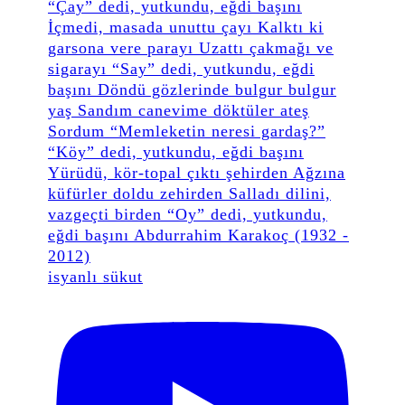
isyanlı sükut