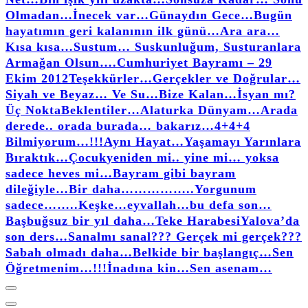
Olmadan…
İnecek var…
Günaydın Gece…
Bugün
hayatımın geri kalanının ilk günü…
Ara ara…
Kısa kısa…
Sustum… Suskunluğum, Susturanlara
Armağan Olsun….
Cumhuriyet Bayramı – 29
Ekim 2012
Teşekkürler…
Gerçekler ve Doğrular…
Siyah ve Beyaz… Ve Su…
Bize Kalan…
İsyan mı?
Üç Nokta
Beklentiler…
Alaturka Dünyam…
Arada
derede.. orada burada… bakarız…
4+4+4
Bilmiyorum…!!!
Aynı Hayat…
Yaşamayı Yarınlara
Bıraktık…
Çocuk
yeniden mi.. yine mi… yoksa
sadece heves mi…
Bayram gibi bayram
dileğiyle…
Bir daha……………..
Yorgunum
sadece……..
Keşke…
eyvallah…
bu defa son…
Başbuğsuz bir yıl daha…
Teke Harabesi
Yalova’da
son ders…
Sanalmı sanal??? Gerçek mi gerçek???
Sabah olmadı daha…
Belkide bir başlangıç…
Sen
Öğretmenim…!!!
İnadına kin…
Sen asenam…