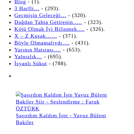
Blog
- (1).
3 Harfli…
- (293).
Geçmişin Geleceği…
- (320).
Dağdan Tahta Getirenin…..
- (323).
Kötü Olmak İyi Bilinmek….
- (326).
X – Z Kuşak……
- (371).
Böyle Olmamalıydı….
- (431).
Yarının Hatırası….
- (653).
Yalnızlık…
- (695).
İsyanlı Sükut
- (788).
Şaşırdım Kaldım İşte - Yavuz Bülent
Bakiler