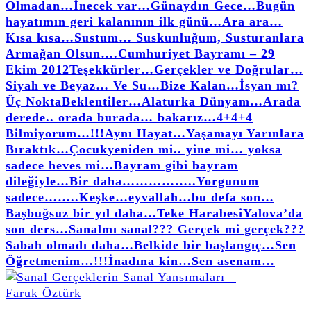
Olmadan…
İnecek var…
Günaydın Gece…
Bugün
hayatımın geri kalanının ilk günü…
Ara ara…
Kısa kısa…
Sustum… Suskunluğum, Susturanlara
Armağan Olsun….
Cumhuriyet Bayramı – 29
Ekim 2012
Teşekkürler…
Gerçekler ve Doğrular…
Siyah ve Beyaz… Ve Su…
Bize Kalan…
İsyan mı?
Üç Nokta
Beklentiler…
Alaturka Dünyam…
Arada
derede.. orada burada… bakarız…
4+4+4
Bilmiyorum…!!!
Aynı Hayat…
Yaşamayı Yarınlara
Bıraktık…
Çocuk
yeniden mi.. yine mi… yoksa
sadece heves mi…
Bayram gibi bayram
dileğiyle…
Bir daha……………..
Yorgunum
sadece……..
Keşke…
eyvallah…
bu defa son…
Başbuğsuz bir yıl daha…
Teke Harabesi
Yalova’da
son ders…
Sanalmı sanal??? Gerçek mi gerçek???
Sabah olmadı daha…
Belkide bir başlangıç…
Sen
Öğretmenim…!!!
İnadına kin…
Sen asenam…
faruk öztürk yazıları, yorumları, bildikleri, buldukları, duydukları, deneme ve makalelerinin olduğu kişisel sitesidir.