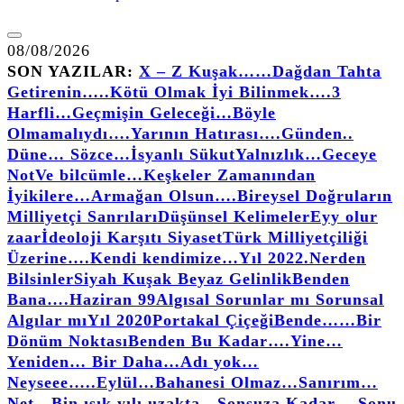
08/08/2026
SON YAZILAR:
X – Z Kuşak……
Dağdan Tahta
Getirenin…..
Kötü Olmak İyi Bilinmek….
3
Harfli…
Geçmişin Geleceği…
Böyle
Olmamalıydı….
Yarının Hatırası….
Günden..
Düne… Sözce…
İsyanlı Sükut
Yalnızlık…
Geceye
Not
Ve bilcümle…
Keşkeler Zamanından
İyikilere…
Armağan Olsun….
Bireysel Doğruların
Milliyetçi Sanrıları
Düşünsel Kelimeler
Eyy olur
zaar
İdeoloji Karşıtı Siyaset
Türk Milliyetçiliği
Üzerine….
Kendi kendimize…
Yıl 2022.
Nerden
Bilsinler
Siyah Kuşak Beyaz Gelinlik
Benden
Bana….
Haziran 99
Algısal Sorunlar mı Sorunsal
Algılar mı
Yıl 2020
Portakal Çiçeği
Bende……
Bir
Dönüm Noktası
Benden Bu Kadar….
Yine…
Yeniden… Bir Daha…
Adı yok…
Neyseee…..
Eylül…
Bahanesi Olmaz…
Sanırım…
Net…
Bin ışık yılı uzakta…
Sonsuza Kadar… Sonu