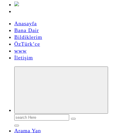
Anasayfa
Bana Dair
Bildiklerim
ÖzTürk’ce
www
İletişim
Search
for:
Arama Yap