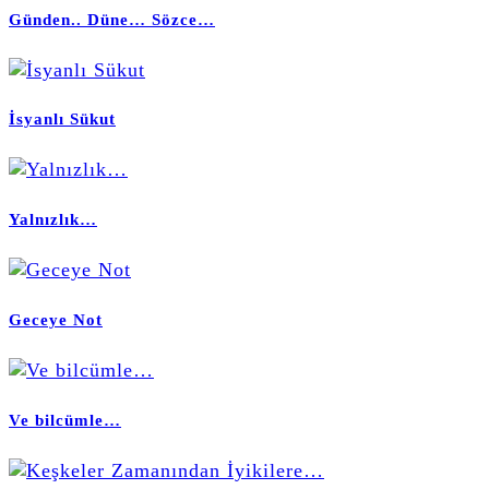
Günden.. Düne… Sözce…
İsyanlı Sükut
Yalnızlık…
Geceye Not
Ve bilcümle…