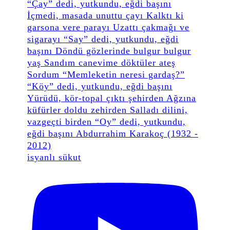
isyanlı sükut