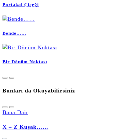
Portakal Çiçeği
Bende……
Bir Dönüm Noktası
Bunları da Okuyabilirsiniz
Bana Dair
X – Z Kuşak……