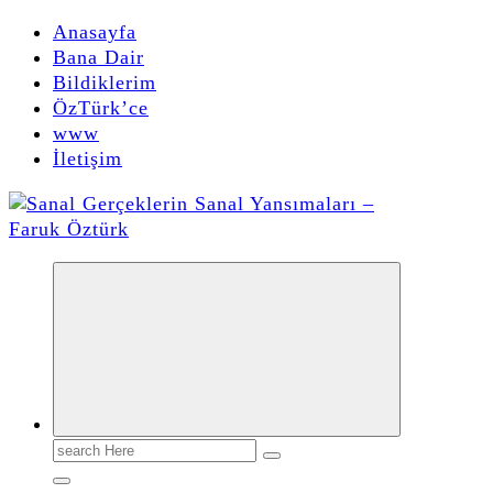
Anasayfa
Bana Dair
Bildiklerim
ÖzTürk’ce
www
İletişim
faruk öztürk yazıları, yorumları, bildikleri, buldukları, duydukları, deneme ve makalelerinin olduğu kişisel sitesidir.
Search
for: